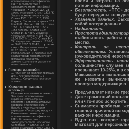
время и затраты на об
использование контрафактного
ПО? • В соответствии с
потери информации.
законодательством Российской
Безопасность.
«ПТС» да
Федерации... • Cтатья 11.п. 18
закона о милиции; Статья 1252.ГК
будут переданы конкуре
Защита исключительных прав;
Статьи 1301, 1311, 1515, 1538
Хранение данных.
Выход
Кодекса; Статья часть третья 32.4
собой потери данных.
КоАП РФ; Статья 1301. ГК; Статья
1253. ГК; Статьи 1250, 1252 и
Надежность
.
1253 Кодекса.; Статья 7.12;
Простота администрир
Статья 14.33 часть 2Кодекса;
Федеральн. законы N 193-ФЗ, от
стабильность работы п
22.06.2007 N 116-ФЗ; Статья 146.
УК; Федеральн. законы N 162-ФЗ,
местах.
от 09.04.2007 N 42-ФЗ; ... утратил
Контроль за испол
силу. - Федеральный закон от
08.12.2003 N 162-ФЗ; ... ... •
обеспечением.
Установк
Использование не лицензионных
(руководителей) невозм
компьютерных программ влечет
гражданско-правовую,
Эффективность испол
административную и уголовную
ответственность... ...
большинстве случаев за
превышает 10-25%, а в с
Примеры лицензий
[5]
... Лицензия на комплект программ
Максимально использов
для... Альтернативного... в
же нехватки вычислит
фирме... Юридическо правовые
аспекты...
простую модернизацию
.
Юридическо правовые
аспекты
[0]
Предъявляет низкие тре
Юридическо правовые аспекты •
Даже грамотный пользова
Чем грозит использование
пиратских компьютерных
или что-либо испортить.
программ (Правоохранительные
проверки; ответственность) •
Снимается проблема "жес
Борьба с «корпоративными
главной причиной выхода
пиратами» «По мягкому месту» •
Какова ответственность за
важной информации.
использование контрафактного
Ядро nux, которое гор
ПО? • В соответствии с
законодательством Российской
Microsoft для персонал
Федерации... • Cтатья 11.п. 18
закона о милиции; Статья 1252.ГК