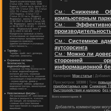
...
Защита исключительных прав;
Статьи 1301, 1311, 1515, 1538
Кодекса; Статья часть третья 32.4
КоАП РФ; Статья 1301. ГК; Статья
См.:
Снижение О
1253. ГК; Статьи 1250, 1252 и
1253 Кодекса.; Статья 7.12;
компьютерным парко
Статья 14.33 часть 2Кодекса;
Федеральн. законы N 193-ФЗ, от
22.06.2007 N 116-ФЗ; Статья 146.
См.:
Эффективно
УК; Федеральн. законы N 162-ФЗ,
от 09.04.2007 N 42-ФЗ; ... утратил
силу. - Федеральный закон от
производительность
08.12.2003 N 162-ФЗ; ... ... •
Юридическо правовые аспекты
использование не лицензионных
компьютерных программ влечет
См.:
Системное адм
гражданско-правовую,
административную и уголовную
аутсорсинга
ответственность... ...
Тарифы
[1]
См.:
Можно ли довер
Тарифы, прайс лист, договора,
лицензии, реквизиты,
сторонней орг
Охранные системы
безопасности,
информационной бе
видеонаблюдение.
[2]
Охранные системы безопасности
и связи: видеонаблюдение,
контроля доступа, охранные
Категория
:
Мои статьи
|
Добавил
системы безопасности, охранная
сигнализация и видеонаблюдение
- охрана квартир, домов и
Просмотров
:
10300
|
Теги
:
повыше
организаций, камеры, цифровые
приобретаемых ком
,
Снижение 
видеорегистраторы, миниатюрные
камеры новости ...
быстродействия и надежно
,
без 
Невозможные фигуры
[1]
Абстрагирование ИТ, невозможные
Всего комментариев
:
0
фигуры в реальности, психолог,
абстракция, абстргироваться,
сложные пространственные
пространствения исследование
Добавлять комментарии могут
мышления...