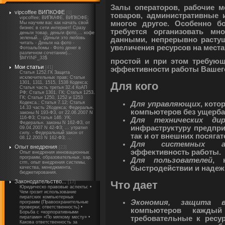
Залы операторов, рабочие м
vipcoffee ВИПКОФЕ
[1]
товаров, административные
vipcoffee; ВИПКАФЕ, ВИПКОФЕ;
многое другое. Особенно б
Мы научим вас как начать свой
бизнес в сети интернет! Cразу
требуется организовать м
деньги товар, деньги фото,... кофе
зеленый... (Деньги это любовь
данными, непрерывно расту
читать - Деньги на фото -
увеличения ресурсов на места
Фотоальбомы - Фото денег в
различном сочетании)...
$MYINF_33$
простой и при этом требую
Мои статьи
[41]
эффективности работы Вашег
Статья 1252.ГК Защита
исключительных прав; Статьи
1301, 1311, 1515, 1538 Кодекса;
Для кого
Статья часть третья 32.4 КоАП
РФ; Статья 1301. ГК; Статья 1253.
ГК; Статьи 1250, 1252 и 1253
Для управляющих
, кото
Кодекса.; Статья 7.12; Статья
14.33 часть 2Кодекса; Федеральн.
компьютеров без ущерба
законы N 193-ФЗ, от 22.06.2007 N
116-ФЗ; Статья 146. УК;
Для технических дир
Федеральн. законы N 162-ФЗ, от
инфраструктуру предпри
09.04.2007 N 42-ФЗ; ... утратил
силу. - Федеральный закон от
так и от внешних посягат
08.12.2003 N 162-ФЗ; ...
Для системных ад
Опыт внедрения
[23]
эффективность работы.
Опыт внедрения инновационных
программ, образовательных, sap,
Для пользователей
, 
crm, опыт внедрения системы,
быстродействии и надеж
качества, менеджмента,
бюджетирования.
Законодательство...
Что дает
[17]
Юридическо правовые аспекты: •
Чем грозит использование
пиратских компьютерных
Экономия, защита 
программ (Правоохранительные
проверки; ответственность) •
компьютеров каждый
Борьба с «корпоративными
пиратами» «По мягкому месту» •
требовательные к ресу
Какова ответственность за