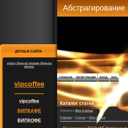
Абстрагирование
ДРУЗЬЯ САЙТА
сразу деньги товар деньги
фото
ГЛАВНАЯ
РЕГИСТРАЦИЯ
ВХОД
RSS
vipcoffee
vipcoffee
Каталог статей
ВИПКАФЕ
Перейти к
Все Статьи
Главная
»
Статьи
»
Мои статьи
ВИПКОФЕ