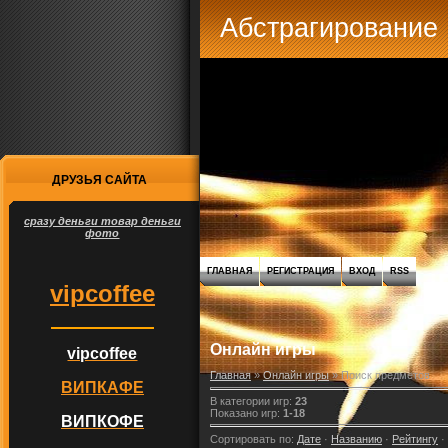
Абстрагирование
ДРУЗЬЯ САЙТА
сразу деньги товар деньги
фото
ГЛАВНАЯ
РЕГИСТРАЦИЯ
ВХОД
RSS
vipcoffee
Онлайн игры
vipcoffee
Главная
»
Онлайн игры
» Поиск предметов
ВИПКАФЕ
В категории игр
:
23
Показано игр
:
1-18
ВИПКОФЕ
Сортировать по
:
Дате
·
Названию
·
Рейтингу
·