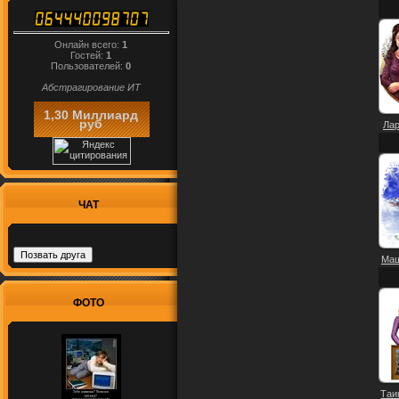
Онлайн всего:
1
Гостей:
1
Пользователей:
0
Абстрагирование ИТ
1,30 Миллиард
руб
Лар
ЧАТ
Маш
ФОТО
Таи