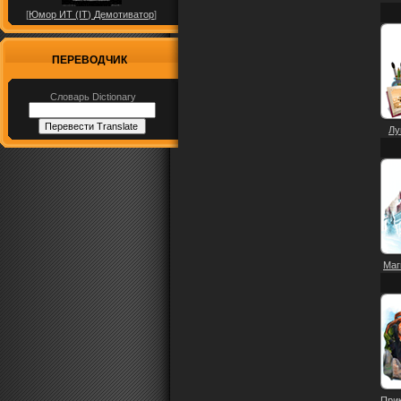
[
Юмор ИТ (IT) Демотиватор
]
ПЕРЕВОДЧИК
Словарь Dictionary
Лу
Маг
Прик