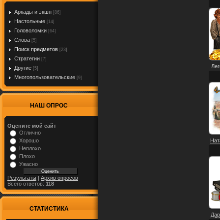
Аркады и экшн
[86]
Настольные
[14]
Головоломки
[64]
Слова
[5]
Поиск предметов
[23]
Стратегии
[7]
Лег
Другие
[5]
Многопользовательские
[9]
НАШ ОПРОС
Оцените мой сайт
Отлично
Хорошо
Нат
Неплохо
Плохо
Ужасно
Результаты
|
Архив опросов
Всего ответов:
118
СТАТИСТИКА
Дар