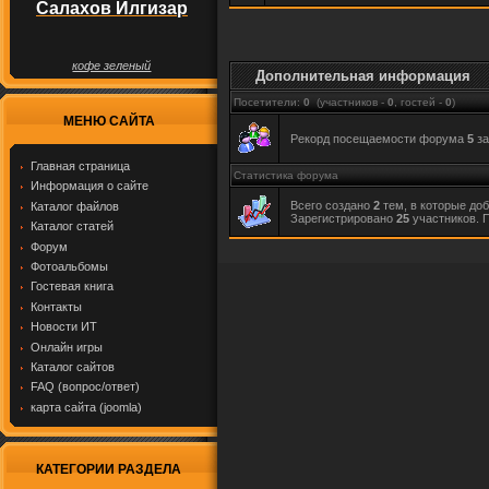
Салахов Илгизар
кофе зеленый
Дополнительная информация
Посетители:
0
(участников -
0
, гостей -
0
)
МЕНЮ САЙТА
Рекорд посещаемости форума
5
за
Главная страница
Статистика форума
Информация о сайте
Всего создано
2
тем, в которые до
Каталог файлов
Зарегистрировано
25
участников. 
Каталог статей
Форум
Фотоальбомы
Гостевая книга
Контакты
Новости ИТ
Онлайн игры
Каталог сайтов
FAQ (вопрос/ответ)
карта сайта (joomla)
КАТЕГОРИИ РАЗДЕЛА