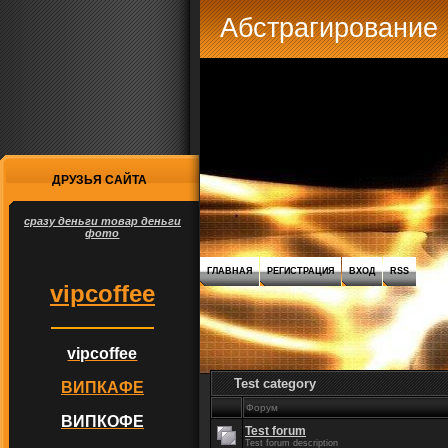
Абстрагирование
ДРУЗЬЯ САЙТА
сразу деньги товар деньги
фото
ГЛАВНАЯ
РЕГИСТРАЦИЯ
ВХОД
RSS
vipcoffee
vipcoffee
Test category
ВИПКАФЕ
Форум
ВИПКОФЕ
Test forum
Test forum description